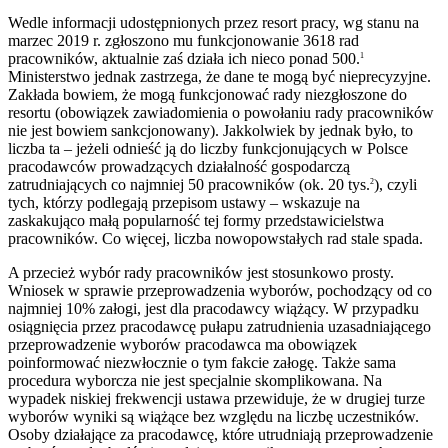
Wedle informacji udostępnionych przez resort pracy, wg stanu na
marzec 2019 r. zgłoszono mu funkcjonowanie 3618 rad
pracowników, aktualnie zaś działa ich nieco ponad 500.
1
Ministerstwo jednak zastrzega, że dane te mogą być nieprecyzyjne.
Zakłada bowiem, że mogą funkcjonować rady niezgłoszone do
resortu (obowiązek zawiadomienia o powołaniu rady pracowników
nie jest bowiem sankcjonowany). Jakkolwiek by jednak było, to
liczba ta – jeżeli odnieść ją do liczby funkcjonujących w Polsce
pracodawców prowadzących działalność gospodarczą
zatrudniających co najmniej 50 pracowników (ok. 20 tys.
), czyli
2
tych, którzy podlegają przepisom ustawy – wskazuje na
zaskakująco małą popularność tej formy przedstawicielstwa
pracowników. Co więcej, liczba nowopowstałych rad stale spada.
A przecież wybór rady pracowników jest stosunkowo prosty.
Wniosek w sprawie przeprowadzenia wyborów, pochodzący od co
najmniej 10% załogi, jest dla pracodawcy wiążący. W przypadku
osiągnięcia przez pracodawcę pułapu zatrudnienia uzasadniającego
przeprowadzenie wyborów pracodawca ma obowiązek
poinformować niezwłocznie o tym fakcie załogę. Także sama
procedura wyborcza nie jest specjalnie skomplikowana. Na
wypadek niskiej frekwencji ustawa przewiduje, że w drugiej turze
wyborów wyniki są wiążące bez względu na liczbę uczestników.
Osoby działające za pracodawcę, które utrudniają przeprowadzenie