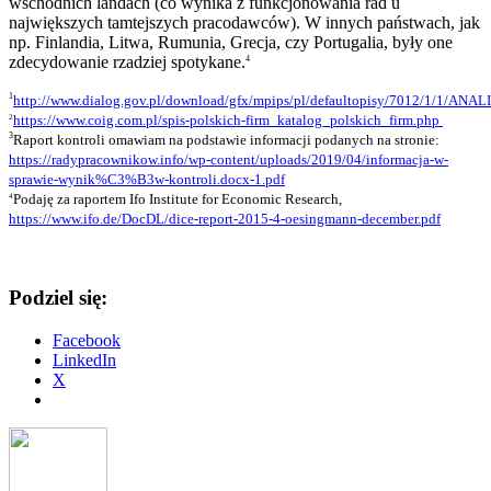
wschodnich landach (co wynika z funkcjonowania rad u
największych tamtejszych pracodawców). W innych państwach, jak
np. Finlandia, Litwa, Rumunia, Grecja, czy Portugalia, były one
zdecydowanie rzadziej spotykane.
4
1
http://www.dialog.gov.pl/download/gfx/mpips/pl/defaultopisy/7012/
https://www.coig.com.pl/spis-polskich-firm_katalog_polskich_firm.php
2
3
Raport kontroli omawiam na podstawie informacji podanych na stronie:
https://radypracownikow.info/wp-content/uploads/2019/04/informacja-w-
sprawie-wynik%C3%B3w-kontroli.docx-1.pdf
Po
daję za raportem Ifo Institute for Economic Research,
4
https://www.ifo.de/DocDL/dice-report-2015-4-oesingmann-december.pdf
Podziel się:
Facebook
LinkedIn
X