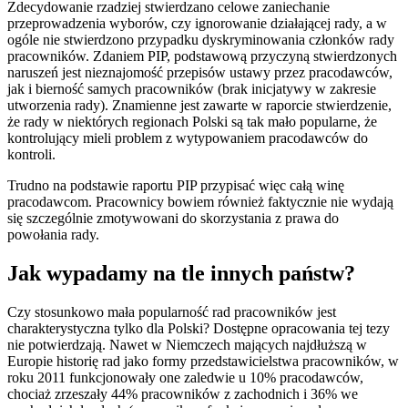
Zdecydowanie rzadziej stwierdzano celowe zaniechanie
przeprowadzenia wyborów, czy ignorowanie działającej rady, a w
ogóle nie stwierdzono przypadku dyskryminowania członków rady
pracowników. Zdaniem PIP, podstawową przyczyną stwierdzonych
naruszeń jest nieznajomość przepisów ustawy przez pracodawców,
jak i bierność samych pracowników (brak inicjatywy w zakresie
utworzenia rady). Znamienne jest zawarte w raporcie stwierdzenie,
że rady w niektórych regionach
Polski są tak mało popularne, że
kontrolujący mieli problem z wytypowaniem pracodawców do
kontroli.
Trudno na podstawie raportu PIP przypisać więc całą winę
pracodawcom. Pracownicy bowiem również faktycznie nie wydają
się szczególnie zmotywowani do skorzystania z prawa do
powołania rady.
Jak wypadamy na tle innych państw?
Czy stosunkowo mała popularność rad pracowników jest
charakterystyczna tylko dla Polski? Dostępne opracowania tej tezy
nie potwierdzają. Nawet w Niemczech mających najdłuższą w
Europie historię rad jako formy przedstawicielstwa pracowników, w
roku 2011 funkcjonowały one zaledwie u 10% pracodawców,
chociaż zrzeszały 44% pracowników z zachodnich i 36% we