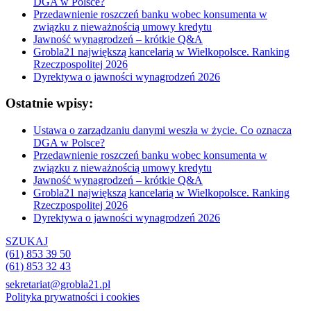
DGA w Polsce?
Przedawnienie roszczeń banku wobec konsumenta w
związku z nieważnością umowy kredytu
Jawność wynagrodzeń – krótkie Q&A
Grobla21 największą kancelarią w Wielkopolsce. Ranking
Rzeczpospolitej 2026
Dyrektywa o jawności wynagrodzeń 2026
Ostatnie wpisy:
Ustawa o zarządzaniu danymi weszła w życie. Co oznacza
DGA w Polsce?
Przedawnienie roszczeń banku wobec konsumenta w
związku z nieważnością umowy kredytu
Jawność wynagrodzeń – krótkie Q&A
Grobla21 największą kancelarią w Wielkopolsce. Ranking
Rzeczpospolitej 2026
Dyrektywa o jawności wynagrodzeń 2026
SZUKAJ
(61) 853 39 50
(61) 853 32 43
sekretariat@grobla21.pl
Polityka prywatności i cookies