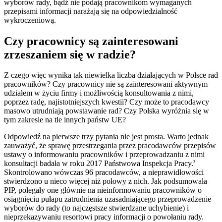
wyborów rady, bądź nie podają pracownikom wymaganych
przepisami informacji narażają się na odpowiedzialność
wykroczeniową.
Czy pracownicy są zainteresowani
zrzeszaniem się w radzie?
Z czego więc wynika tak niewielka liczba działających w Polsce rad
pracowników? Czy pracownicy nie są zainteresowani aktywnym
udziałem w życiu firmy i możliwością konsultowania z nimi,
poprzez radę, najistotniejszych kwestii? Czy może to pracodawcy
masowo utrudniają powstawanie rad? Czy Polska wyróżnia się w
tym zakresie na tle innych państw UE?
Odpowiedź na pierwsze trzy pytania nie jest prosta. Warto jednak
zauważyć, że sprawę przestrzegania przez pracodawców przepisów
ustawy o informowaniu pracowników i przeprowadzaniu z nimi
konsultacji badała w roku 2017 Państwowa Inspekcja Pracy.
3
Skontrolowano wówczas 96 pracodawców, a nieprawidłowości
stwierdzono u nieco więcej niż połowy z nich. Jak podsumowała
PIP, polegały one głównie na nieinformowaniu pracowników o
osiągnięciu pułapu zatrudnienia uzasadniającego przeprowadzenie
wyborów do rady (to najczęstsze stwierdzane uchybienie) i
nieprzekazywaniu resortowi pracy informacji o powołaniu rady.