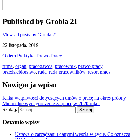
Published by
Grobla 21
View all posts by Grobla 21
22 listopada, 2019
Okiem Praktyka
,
Prawo Pracy
firma
,
organ
,
pracodawca
,
pracownik
,
prawo pracy
,
przedsiębiorstwo
,
rada
,
rada pracowników
,
resort pracy
Nawigacja wpisu
Kilka wątpliwości dotyczących umów o pracę na okres próbny
Minimalne wynagrodzenie za pracę w 2020 roku.
Szukaj:
Ostatnie wpisy
Ustawa o zarządzaniu danymi weszła w życie. Co oznacza