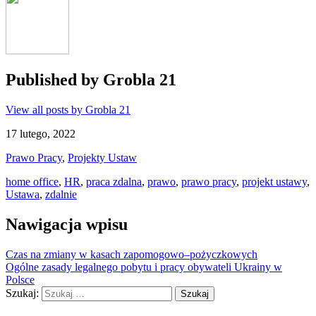
Published by
Grobla 21
View all posts by Grobla 21
17 lutego, 2022
Prawo Pracy
,
Projekty Ustaw
home office
,
HR
,
praca zdalna
,
prawo
,
prawo pracy
,
projekt ustawy
,
Ustawa
,
zdalnie
Nawigacja wpisu
Czas na zmiany w kasach zapomogowo–pożyczkowych
Ogólne zasady legalnego pobytu i pracy obywateli Ukrainy w
Polsce
Szukaj: