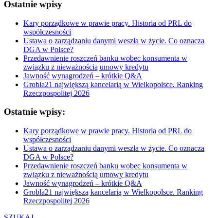
Ostatnie wpisy
Kary porządkowe w prawie pracy. Historia od PRL do
współczesności
Ustawa o zarządzaniu danymi weszła w życie. Co oznacza
DGA w Polsce?
Przedawnienie roszczeń banku wobec konsumenta w
związku z nieważnością umowy kredytu
Jawność wynagrodzeń – krótkie Q&A
Grobla21 największą kancelarią w Wielkopolsce. Ranking
Rzeczpospolitej 2026
Ostatnie wpisy:
Kary porządkowe w prawie pracy. Historia od PRL do
współczesności
Ustawa o zarządzaniu danymi weszła w życie. Co oznacza
DGA w Polsce?
Przedawnienie roszczeń banku wobec konsumenta w
związku z nieważnością umowy kredytu
Jawność wynagrodzeń – krótkie Q&A
Grobla21 największą kancelarią w Wielkopolsce. Ranking
Rzeczpospolitej 2026
SZUKAJ