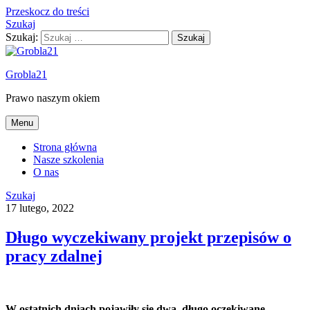
Przeskocz do treści
Szukaj
Szukaj:
Grobla21
Prawo naszym okiem
Menu
Strona główna
Nasze szkolenia
O nas
Szukaj
17 lutego, 2022
Długo wyczekiwany projekt przepisów o
pracy zdalnej
W ostatnich dniach pojawiły się dwa, długo oczekiwane