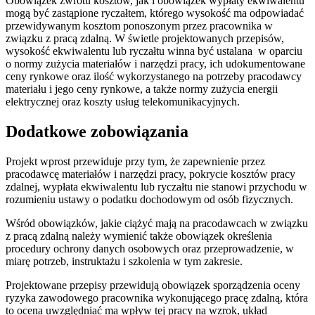
Obowiązek zwrotu kosztów, jak i obowiązek wypłaty ekwiwalentu
mogą być zastąpione ryczałtem, którego wysokość ma odpowiadać
przewidywanym kosztom ponoszonym przez pracownika w
związku z pracą zdalną. W świetle projektowanych przepisów,
wysokość ekwiwalentu lub ryczałtu winna być ustalana w oparciu
o normy zużycia materiałów i narzędzi pracy, ich udokumentowane
ceny rynkowe oraz ilość wykorzystanego na potrzeby pracodawcy
materiału i jego ceny rynkowe, a także normy zużycia energii
elektrycznej oraz koszty usług telekomunikacyjnych.
Dodatkowe zobowiązania
Projekt wprost przewiduje przy tym, że zapewnienie przez
pracodawcę materiałów i narzędzi pracy, pokrycie kosztów pracy
zdalnej, wypłata ekwiwalentu lub ryczałtu nie stanowi przychodu w
rozumieniu ustawy o podatku dochodowym od osób fizycznych.
Wśród obowiązków, jakie ciążyć mają na pracodawcach w związku
z pracą zdalną należy wymienić także obowiązek określenia
procedury ochrony danych osobowych oraz przeprowadzenie, w
miarę potrzeb, instruktażu i szkolenia w tym zakresie.
Projektowane przepisy przewidują obowiązek sporządzenia oceny
ryzyka zawodowego pracownika wykonującego pracę zdalną, która
to ocena uwzględniać ma wpływ tej pracy na wzrok, układ