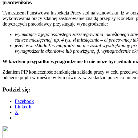
pracowników.
Tymczasem Państwowa Inspekcja Pracy stoi na stanowisku, iż w prz
wykonywania pracy zdalnej zastosowanie znajdą przepisy Kodeksu pr
dotyczących pracodawcy przysługuje wynagrodzenie:
wynikające z jego osobistego zaszeregowania, określonego sta
stawce miesięcznej, np. 4 tys. zł miesięcznie – ci pracownicy t
jeżeli ww. składnik wynagrodzenia nie został wyodrębniony p
wynagrodzenie akordowe lub prowizyjne, tj. wynagrodzenie ok
W każdym przypadku wynagrodzenie to nie może być jednak niżs
Zdaniem PIP konieczność zamknięcia zakładu pracy w celu przeciwd
odcięcie prądu w mieście w tym również w zakładzie pracy co uniemoż
Podziel się:
Facebook
LinkedIn
X