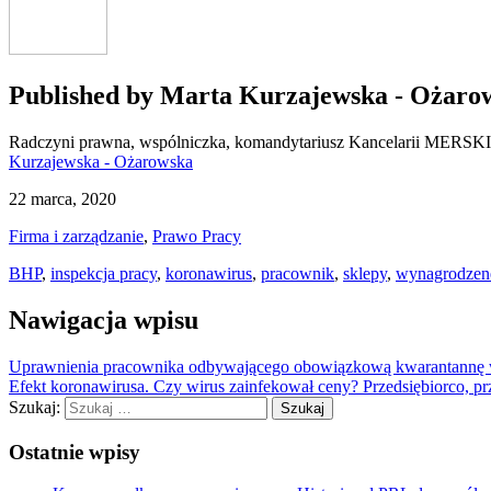
Published by
Marta Kurzajewska - Ożaro
Radczyni prawna, wspólniczka, komandytariusz Kancelarii MERSKI R
Kurzajewska - Ożarowska
22 marca, 2020
Firma i zarządzanie
,
Prawo Pracy
BHP
,
inspekcja pracy
,
koronawirus
,
pracownik
,
sklepy
,
wynagrodzen
Nawigacja wpisu
Uprawnienia pracownika odbywającego obowiązkową kwarantannę w
Efekt koronawirusa. Czy wirus zainfekował ceny? Przedsiębiorco, p
Szukaj:
Ostatnie wpisy