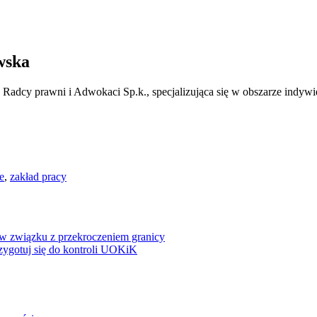
wska
adcy prawni i Adwokaci Sp.k., specjalizująca się w obszarze indywi
e
,
zakład pracy
 związku z przekroczeniem granicy
rzygotuj się do kontroli UOKiK