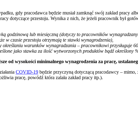
ypadku, gdy pracodawca będzie musiał zamknąć swój zakład pracy alb
acy dotyczące przestoju. Wynika z nich, że jeżeli pracownik był got
wką godzinową lub miesięczną (dotyczy to pracowników wynagradzanych 
akże w czasie przestoju otrzymają te stawki wynagrodzenia),
rzy określaniu warunków wynagradzania – pracownikowi przysługuje 60
reślone jako stawka za ilość wytworzonych produktów bądź określony 
ze od wysokości minimalnego wynagrodzenia za pracę, ustalaneg
ziałania
COVID-19
będzie przyczyną dotyczącą pracodawcy – mimo, ż
liwia pracę, powódź która zalała zakład pracy itp.).