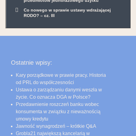
przedmiotów jednorazowego użytku
Co nowego w sprawie ustawy wdrażającej
RODO? – cz. III
Ostatnie wpisy:
Kary porządkowe w prawie pracy. Historia
od PRL do współczesności
Ustawa o zarządzaniu danymi weszła w
życie. Co oznacza DGA w Polsce?
Przedawnienie roszczeń banku wobec
konsumenta w związku z nieważnością
umowy kredytu
Jawność wynagrodzeń – krótkie Q&A
Grobla21 największą kancelarią w