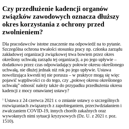
Czy przedłużenie kadencji organów
związków zawodowych oznacza dłuższy
okres korzystania z ochrony przed
zwolnieniem?
Dla pracodawców istotne znaczenie ma odpowiedź na to pytanie.
Szczególna ochrona trwałości stosunku pracy np. członka zarządu
zakładowej organizacji związkowej trwa bowiem przez okres
określony uchwałą zarządu tej organizacji, a po jego upływie –
dodatkowo przez czas odpowiadający połowie okresu określonego
uchwałą, nie dłużej jednak niż rok po jego upływie. Ustawa
nowelizująca kwestii tej nie porusza – w praktyce mogą się więc
pojawić wątpliwości co do tego, czy „połowę okresu określonego
uchwałą” odnosić należy także do przypadku przedłużenia okresu
kadencji z mocy omawianej ustawy?
Ustawa z 24 czerwca 2021 r. o zmianie ustawy o szczególnych
1
rozwiązaniach związanych z zapobieganiem, przeciwdziałaniem i
zwalczaniem COVID-19, innych chorób zakaźnych oraz
wywołanych nimi sytuacji kryzysowych (Dz. U. z 2021 r. poz.
1510).