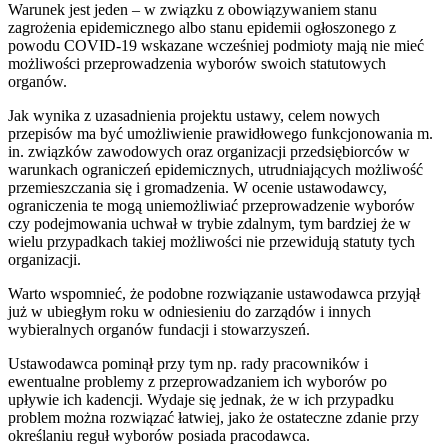
Warunek jest jeden – w związku z obowiązywaniem stanu
zagrożenia epidemicznego albo stanu epidemii ogłoszonego z
powodu COVID-19 wskazane wcześniej podmioty mają nie mieć
możliwości przeprowadzenia wyborów swoich statutowych
organów.
Jak wynika z uzasadnienia projektu ustawy, celem nowych
przepisów ma być umożliwienie prawidłowego funkcjonowania m.
in. związków zawodowych oraz organizacji przedsiębiorców w
warunkach ograniczeń epidemicznych, utrudniających możliwość
przemieszczania się i gromadzenia. W ocenie ustawodawcy,
ograniczenia te mogą uniemożliwiać przeprowadzenie wyborów
czy podejmowania uchwał w trybie zdalnym, tym bardziej że w
wielu przypadkach takiej możliwości nie przewidują statuty tych
organizacji.
Warto wspomnieć, że podobne rozwiązanie ustawodawca przyjął
już w ubiegłym roku w odniesieniu do zarządów i innych
wybieralnych organów fundacji i stowarzyszeń.
Ustawodawca pominął przy tym np. rady pracowników i
ewentualne problemy z przeprowadzaniem ich wyborów po
upływie ich kadencji. Wydaje się jednak, że w ich przypadku
problem można rozwiązać łatwiej, jako że ostateczne zdanie przy
określaniu reguł wyborów posiada pracodawca.