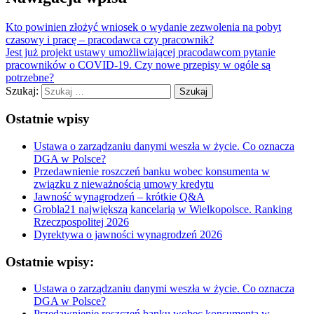
Kto powinien złożyć wniosek o wydanie zezwolenia na pobyt
czasowy i pracę – pracodawca czy pracownik?
Jest już projekt ustawy umożliwiającej pracodawcom pytanie
pracowników o COVID-19. Czy nowe przepisy w ogóle są
potrzebne?
Szukaj:
Ostatnie wpisy
Ustawa o zarządzaniu danymi weszła w życie. Co oznacza
DGA w Polsce?
Przedawnienie roszczeń banku wobec konsumenta w
związku z nieważnością umowy kredytu
Jawność wynagrodzeń – krótkie Q&A
Grobla21 największą kancelarią w Wielkopolsce. Ranking
Rzeczpospolitej 2026
Dyrektywa o jawności wynagrodzeń 2026
Ostatnie wpisy:
Ustawa o zarządzaniu danymi weszła w życie. Co oznacza
DGA w Polsce?
Przedawnienie roszczeń banku wobec konsumenta w