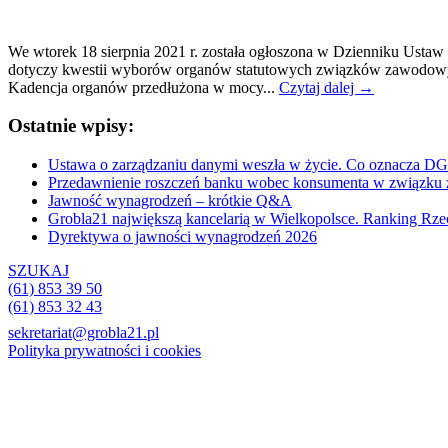
We wtorek 18 sierpnia 2021 r. została ogłoszona w Dzienniku Usta
dotyczy kwestii wyborów organów statutowych związków zawodowych,
Kadencja organów przedłużona w mocy...
Czytaj dalej →
Ostatnie wpisy:
Ustawa o zarządzaniu danymi weszła w życie. Co oznacza D
Przedawnienie roszczeń banku wobec konsumenta w związku 
Jawność wynagrodzeń – krótkie Q&A
Grobla21 największą kancelarią w Wielkopolsce. Ranking Rze
Dyrektywa o jawności wynagrodzeń 2026
SZUKAJ
(61) 853 39 50
(61) 853 32 43
sekretariat@grobla21.pl
Polityka prywatności i cookies