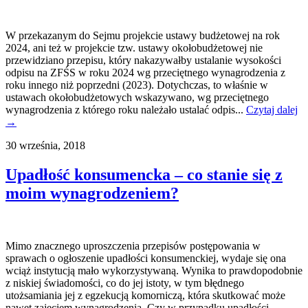
W przekazanym do Sejmu projekcie ustawy budżetowej na rok
2024, ani też w projekcie tzw. ustawy okołobudżetowej nie
przewidziano przepisu, który nakazywałby ustalanie wysokości
odpisu na ZFŚS w roku 2024 wg przeciętnego wynagrodzenia z
roku innego niż poprzedni (2023). Dotychczas, to właśnie w
ustawach okołobudżetowych wskazywano, wg przeciętnego
wynagrodzenia z którego roku należało ustalać odpis...
Czytaj dalej
→
30 września, 2018
Upadłość konsumencka – co stanie się z
moim wynagrodzeniem?
Mimo znacznego uproszczenia przepisów postępowania w
sprawach o ogłoszenie upadłości konsumenckiej, wydaje się ona
wciąż instytucją mało wykorzystywaną. Wynika to prawdopodobnie
z niskiej świadomości, co do jej istoty, w tym błędnego
utożsamiania jej z egzekucją komorniczą, która skutkować może
nawet zajęciem wynagrodzenia. Czy w przypadku upadłości