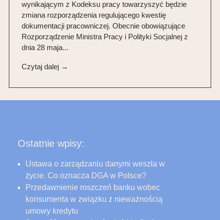
wynikającym z Kodeksu pracy towarzyszyć będzie
zmiana rozporządzenia regulującego kwestię
dokumentacji pracowniczej. Obecnie obowiązujące
Rozporządzenie Ministra Pracy i Polityki Socjalnej z
dnia 28 maja...
Czytaj dalej →
Ostatnie wpisy:
Ustawa o zarządzaniu danymi weszła w
życie. Co oznacza DGA w Polsce?
Przedawnienie roszczeń banku wobec
konsumenta w związku z nieważnością
umowy kredytu