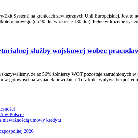
y/Exit System) na granicach zewnętrznych Unii Europejskiej. Jest to 
ótkoterminowego (do 90 dni w okresie 180 dni). Pełne wdrożenie syste
torialnej służby wojskowej wobec pracoda
wskazywaliśmy, że aż 56% żołnierzy WOT pozostaje zatrudnionych w
m w gotowości na wypadek powołania. To z kolei wpływa bezpośrednio
esności
GA w Polsce?
z nieważnością umowy kredytu
czpospolitej 2026