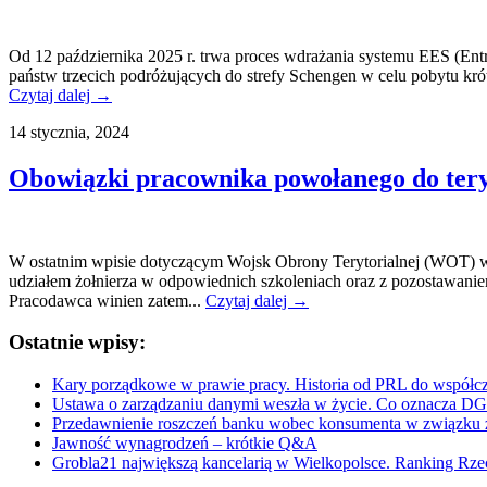
Od 12 października 2025 r. trwa proces wdrażania systemu EES (Entr
państw trzecich podróżujących do strefy Schengen w celu pobytu kr
Czytaj dalej →
14 stycznia, 2024
Obowiązki pracownika powołanego do tery
W ostatnim wpisie dotyczącym Wojsk Obrony Terytorialnej (WOT) 
udziałem żołnierza w odpowiednich szkoleniach oraz z pozostawanie
Pracodawca winien zatem...
Czytaj dalej →
Ostatnie wpisy:
Kary porządkowe w prawie pracy. Historia od PRL do współcz
Ustawa o zarządzaniu danymi weszła w życie. Co oznacza D
Przedawnienie roszczeń banku wobec konsumenta w związku 
Jawność wynagrodzeń – krótkie Q&A
Grobla21 największą kancelarią w Wielkopolsce. Ranking Rze