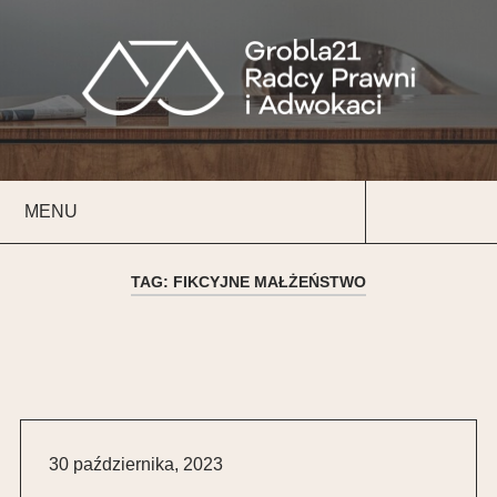
Przeskocz
do
Szukaj
treści
MENU
Szukaj
TAG:
FIKCYJNE MAŁŻEŃSTWO
30 października, 2023