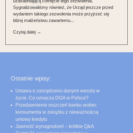
uzasadniającą cofnięcie tego zezwolenia.
Sygnalizowaliśmy również, że Urząd jeszcze przed
wydaniem takiego zezwolenia może przyjrzeć się
bliżej małżeństwu zawartemu...
Czytaj dalej →
Ostatnie wpisy:
Ustawa o zarządzaniu danymi weszła w
życie. Co oznacza DGA w Polsce?
Przedawnienie roszczeń banku wobec
konsumenta w związku z nieważnością
umowy kredytu
Jawność wynagrodzeń – krótkie Q&A