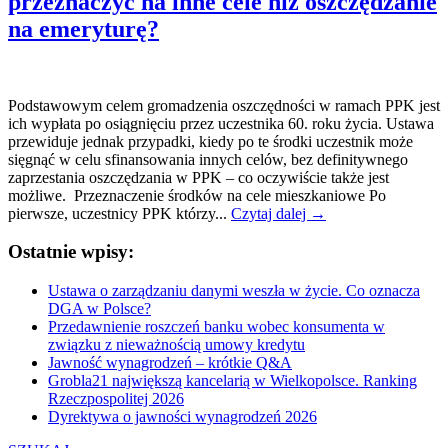
przeznaczyć na inne cele niż oszczędzanie
na emeryturę?
Podstawowym celem gromadzenia oszczędności w ramach PPK jest
ich wypłata po osiągnięciu przez uczestnika 60. roku życia. Ustawa
przewiduje jednak przypadki, kiedy po te środki uczestnik może
sięgnąć w celu sfinansowania innych celów, bez definitywnego
zaprzestania oszczędzania w PPK – co oczywiście także jest
możliwe. Przeznaczenie środków na cele mieszkaniowe Po
pierwsze, uczestnicy PPK którzy...
Czytaj dalej →
Ostatnie wpisy:
Ustawa o zarządzaniu danymi weszła w życie. Co oznacza
DGA w Polsce?
Przedawnienie roszczeń banku wobec konsumenta w
związku z nieważnością umowy kredytu
Jawność wynagrodzeń – krótkie Q&A
Grobla21 największą kancelarią w Wielkopolsce. Ranking
Rzeczpospolitej 2026
Dyrektywa o jawności wynagrodzeń 2026